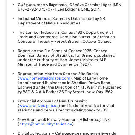
Guéguen, mon village natal. Généva Cormier Léger. ISBN
978-2-924373-07-1. Les Éditions GML, 2014.
Industrial Minerals Summary Data. Issued by NB
Department of Natural Resources.
The Lumber Industry in Canada 1937. Department of
Trade and Commerce. Dominion Bureau of Statistics,
Census of Industry, Forest Branch. Ottawa, Canada
Report on the Fur Farms of Canada 1925. Canada
Dominion Bureau of Statistics, Fur Branch, published
under the authority of Hon. James Malcolm, M.P.
Minister of Trade and Commerce (1927).
Reproduction Map from Second Site Books
(
www.homesteadmaps.com
). Map of Early Home
Locations and Businesses in Shediac. Drawn Band
Engraved under the Direction of “H.F. Walling”, Published
by W.E. & A.A.A Barker 36 Day Street, New York 1862.
Provincial Archives of New Brunswick
(
www.archives.gnb.ca
) and National Archive for vital
statistics and census records dating back to 1851.
New Brunswick Railway Museum, Hillsborough, NB.
(
https://communitystories.ca
)
Digital collections – Catalogue des anciens élèves du