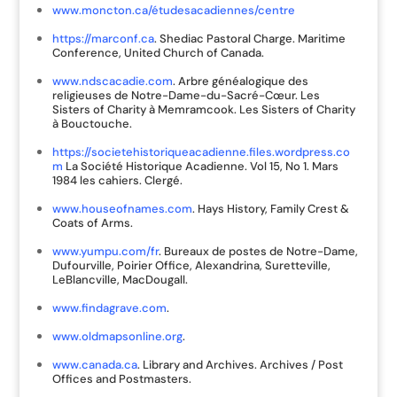
www.moncton.ca/étudesacadiennes/centre
https://marconf.ca
. Shediac Pastoral Charge. Maritime
Conference, United Church of Canada.
www.ndscacadie.com
. Arbre généalogique des
religieuses de Notre-Dame-du-Sacré-Cœur. Les
Sisters of Charity à Memramcook. Les Sisters of Charity
à Bouctouche.
https://societehistoriqueacadienne.files.wordpress.co
m
La Société Historique Acadienne. Vol 15, No 1. Mars
1984 les cahiers. Clergé.
www.houseofnames.com
. Hays History, Family Crest &
Coats of Arms.
www.yumpu.com/fr
. Bureaux de postes de Notre-Dame,
Dufourville, Poirier Office, Alexandrina, Suretteville,
LeBlancville, MacDougall.
www.findagrave.com
.
www.oldmapsonline.org
.
www.canada.ca
. Library and Archives. Archives / Post
Offices and Postmasters.