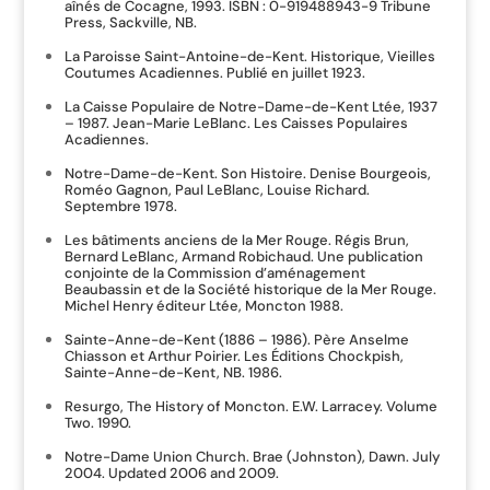
aînés de Cocagne, 1993. ISBN : 0-919488943-9 Tribune
Press, Sackville, NB.
La Paroisse Saint-Antoine-de-Kent. Historique, Vieilles
Coutumes Acadiennes. Publié en juillet 1923.
La Caisse Populaire de Notre-Dame-de-Kent Ltée, 1937
– 1987. Jean-Marie LeBlanc. Les Caisses Populaires
Acadiennes.
Notre-Dame-de-Kent. Son Histoire. Denise Bourgeois,
Roméo Gagnon, Paul LeBlanc, Louise Richard.
Septembre 1978.
Les bâtiments anciens de la Mer Rouge. Régis Brun,
Bernard LeBlanc, Armand Robichaud. Une publication
conjointe de la Commission d’aménagement
Beaubassin et de la Société historique de la Mer Rouge.
Michel Henry éditeur Ltée, Moncton 1988.
Sainte-Anne-de-Kent (1886 – 1986). Père Anselme
Chiasson et Arthur Poirier. Les Éditions Chockpish,
Sainte-Anne-de-Kent, NB. 1986.
Resurgo, The History of Moncton. E.W. Larracey. Volume
Two. 1990.
Notre-Dame Union Church. Brae (Johnston), Dawn. July
2004. Updated 2006 and 2009.