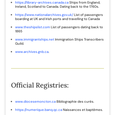
https://library-archives.canada.ca
Ships from England,
Ireland, Scotland to Canada. Dating back to the 1760s.
https://www.nationalarchives.gov.uk/
List of passengers
boarding at UK and Irish ports and travelling to Canada
www.theshipslist.com
List of passengers dating back to
1865
www.immigrantships.net
Immigration Ships Transcribers
Guild.
www.archives.gnb.ca
.
Official Registries:
www.diocesemoncton.ca
Bibliographie des curés.
https://numerique.banq.qc.ca
Naissances et baptêmes.