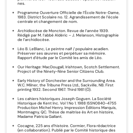
nes.
Programme Ouverture Officielle de l’École Notre-Dame,
1983. District Scolaire no. 12. Agrandissement de l’école
centrale et changement de nom.
Archidiocèse de Moncton. Revue de l’année 1939.
Rédigé par M. l’abbé Aldéric – J. Melanson, Histographie
de l’archidiocèse.
Léo B. LeBlanc, Le peintre naïf / populaire acadien.
Préserver ses œuvres et perpétuer sa mémoire.
Rapport d’étude par le Comité les amis de Léo.
Our Heritage: MacDougall, Irishtown, Scotch Settlement.
Project of the Ninety-Nine Senior Citizens Club.
Early History of Dorchester and the Surrounding Area.
W.C. Milner, the Tribune Press Ltd., Sackville, NB. First
printing 1932. Second 1967. Third 1981 (Ö).
Les cahiers historiques Joseph Goguen. La Société
Historique de Kent Inc. Vol 1 No 1. 1988 ISSN0840-4755
Production Michel Henry. Impression Éditions Marquis,
Montmagny, QC. Thèse de maitrise ès Art en histoire,
Madame Patricia Gallant.
Cocagne, 225 ans d’histoire. Cormier, Flora rédactrice
(en collaboration). Publié par le Comité historique des